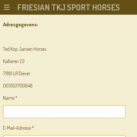
FRIESIAN TKJ SPORT HORSES
Zum
Hauptinhalt
springen
Adresgegevens:
Ted Kop Jansen Horses
Kalteren 23
7981 LR Diever
003153700648
Name *
E-Mail-Adresse *